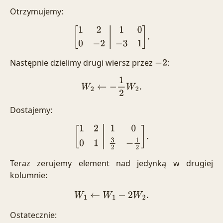
Otrzymujemy:
[
1
2
1
0
0
−
2
−
3
1
]
.
Następnie dzielimy drugi wiersz przez
:
−
2
W
2
←
−
1
2
W
2
.
Dostajemy:
[
1
2
1
0
0
1
3
2
−
1
2
]
.
Teraz zerujemy element nad jedynką w drugiej
kolumnie:
W
1
←
W
1
−
2
W
2
.
Ostatecznie: