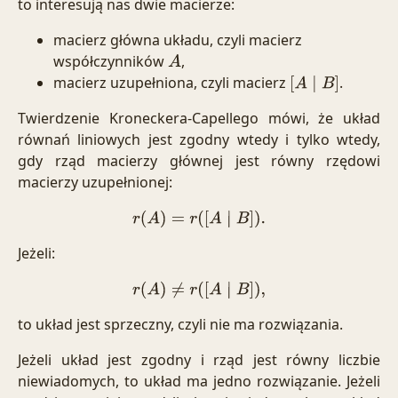
to interesują nas dwie macierze:
macierz główna układu, czyli macierz
współczynników
,
A
macierz uzupełniona, czyli macierz
.
[
A
∣
B
]
Twierdzenie Kroneckera-Capellego mówi, że układ
równań liniowych jest zgodny wtedy i tylko wtedy,
gdy rząd macierzy głównej jest równy rzędowi
macierzy uzupełnionej:
r
(
A
)
=
r
(
[
A
∣
B
]
)
.
Jeżeli:
r
(
A
)
≠
r
(
[
A
∣
B
]
)
,
to układ jest sprzeczny, czyli nie ma rozwiązania.
Jeżeli układ jest zgodny i rząd jest równy liczbie
niewiadomych, to układ ma jedno rozwiązanie. Jeżeli