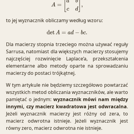
A
=
[
a
b
c
d
]
,
to jej wyznacznik obliczamy według wzoru:
det
A
=
a
d
−
b
c
.
Dla macierzy stopnia trzeciego można używać reguły
Sarrusa, natomiast dla większych macierzy stosujemy
najczęściej rozwinięcie Laplace’a, przekształcenia
elementarne albo metody oparte na sprowadzaniu
macierzy do postaci trójkątnej.
W tym artykule nie będziemy szczegółowo powtarzać
wszystkich metod obliczania wyznaczników, ale warto
pamiętać o jednym:
wyznacznik mówi nam między
innymi, czy macierz kwadratowa jest odwracalna
.
Jeżeli wyznacznik macierzy jest różny od zera, to
macierz odwrotna istnieje. Jeżeli wyznacznik jest
równy zero, macierz odwrotna nie istnieje.