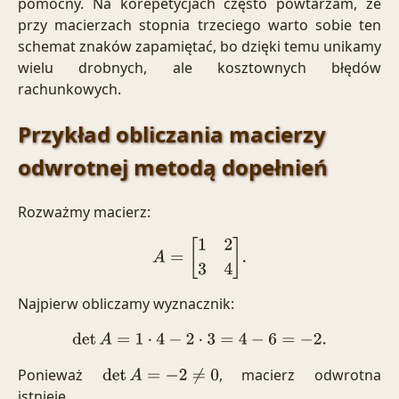
pomocny. Na korepetycjach często powtarzam, że
przy macierzach stopnia trzeciego warto sobie ten
schemat znaków zapamiętać, bo dzięki temu unikamy
wielu drobnych, ale kosztownych błędów
rachunkowych.
Przykład obliczania macierzy
odwrotnej metodą dopełnień
Rozważmy macierz:
A
=
[
1
2
3
4
]
.
Najpierw obliczamy wyznacznik:
det
A
=
1
⋅
4
−
2
⋅
3
=
4
−
6
=
−
2.
Ponieważ
, macierz odwrotna
det
A
=
−
2
≠
0
istnieje.