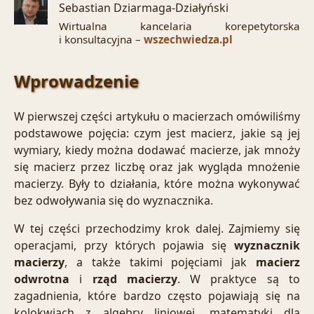
Sebastian Dziarmaga-Działyński
Wirtualna kancelaria korepetytorska
i konsultacyjna –
wszechwiedza.pl
Wprowadzenie
W pierwszej części artykułu o macierzach omówiliśmy
podstawowe pojęcia: czym jest macierz, jakie są jej
wymiary, kiedy można dodawać
macierze
, jak mnoży
się macierz przez liczbę oraz jak wygląda mnożenie
macierzy. Były to działania, które można wykonywać
bez odwoływania się do
wyznacznika
.
W tej części przechodzimy krok dalej. Zajmiemy się
operacjami, przy których pojawia się
wyznacznik
macierzy
, a także takimi pojęciami jak
macierz
odwrotna
i
rząd macierzy
. W praktyce są to
zagadnienia, które bardzo często pojawiają się na
kolokwiach z algebry liniowej, matematyki dla