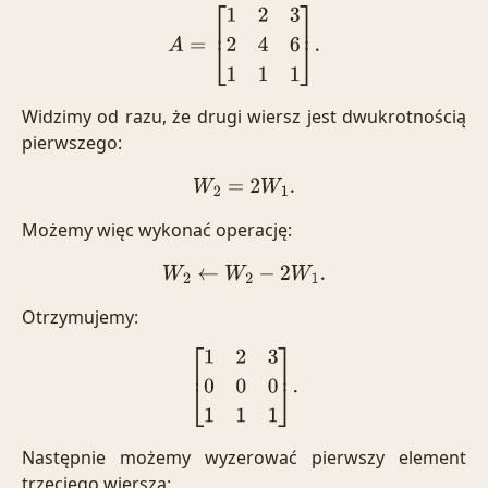
A
=
[
1
2
3
2
4
6
1
1
1
]
.
Widzimy od razu, że drugi wiersz jest dwukrotnością
pierwszego:
W
2
=
2
W
1
.
Możemy więc wykonać operację:
W
2
←
W
2
−
2
W
1
.
Otrzymujemy:
[
1
2
3
0
0
0
1
1
1
]
.
Następnie możemy wyzerować pierwszy element
trzeciego wiersza: