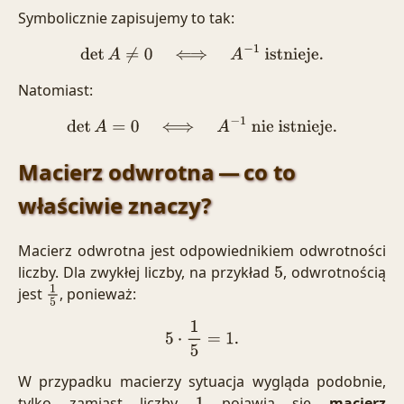
Symbolicznie zapisujemy to tak:
det
A
≠
0
⟺
A
−
1
istnieje
.
Natomiast:
det
A
=
0
⟺
A
−
1
nie istnieje
.
Macierz odwrotna — co to
właściwie znaczy?
Macierz odwrotna jest odpowiednikiem odwrotności
liczby. Dla zwykłej liczby, na przykład
, odwrotnością
5
jest
, ponieważ:
1
5
5
⋅
1
5
=
1.
W przypadku macierzy sytuacja wygląda podobnie,
tylko zamiast liczby
pojawia się
macierz