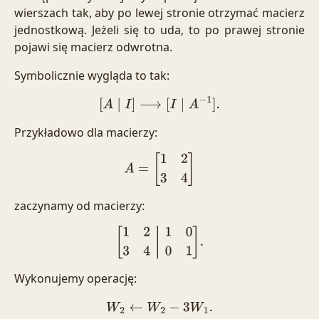
wierszach tak, aby po lewej stronie otrzymać macierz
jednostkową. Jeżeli się to uda, to po prawej stronie
pojawi się macierz odwrotna.
Symbolicznie wygląda to tak:
[
A
∣
I
]
⟶
[
I
∣
A
−
1
]
.
Przykładowo dla macierzy:
A
=
[
1
2
3
4
]
zaczynamy od macierzy:
[
1
2
1
0
3
4
0
1
]
.
Wykonujemy operację:
W
2
←
W
2
−
3
W
1
.