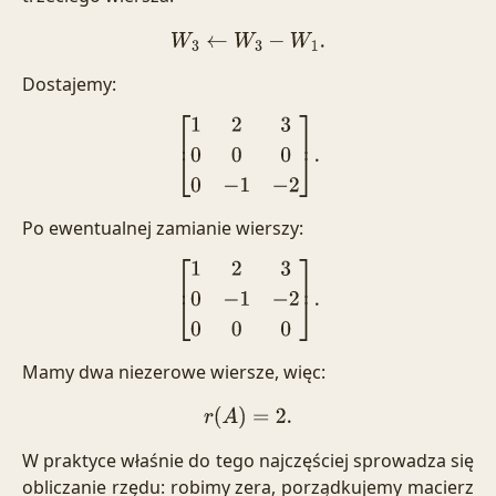
W
3
←
W
3
−
W
1
.
Dostajemy:
[
1
2
3
0
0
0
0
−
1
−
2
]
.
Po ewentualnej zamianie wierszy:
[
1
2
3
0
−
1
−
2
0
0
0
]
.
Mamy dwa niezerowe wiersze, więc:
r
(
A
)
=
2.
W praktyce właśnie do tego najczęściej sprowadza się
obliczanie rzędu: robimy zera, porządkujemy macierz