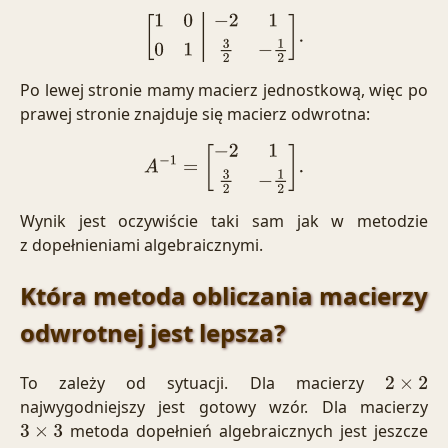
[
1
0
−
2
1
0
1
3
2
−
1
2
]
.
Po lewej stronie mamy macierz jednostkową, więc po
prawej stronie znajduje się macierz odwrotna:
A
−
1
=
[
−
2
1
3
2
−
1
2
]
.
Wynik jest oczywiście taki sam jak w metodzie
z dopełnieniami algebraicznymi.
Która metoda obliczania macierzy
odwrotnej jest lepsza?
To zależy od sytuacji. Dla macierzy
2
×
2
najwygodniejszy jest gotowy wzór. Dla macierzy
metoda dopełnień algebraicznych jest jeszcze
3
×
3