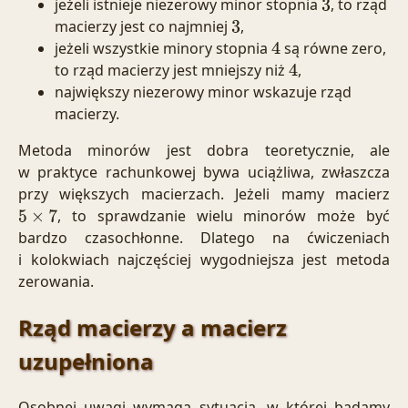
jeżeli istnieje niezerowy minor stopnia
, to rząd
3
macierzy jest co najmniej
,
3
jeżeli wszystkie minory stopnia
są równe zero,
4
to rząd macierzy jest mniejszy niż
,
4
największy niezerowy minor wskazuje rząd
macierzy.
Metoda minorów jest dobra teoretycznie, ale
w praktyce rachunkowej bywa uciążliwa, zwłaszcza
przy większych macierzach. Jeżeli mamy macierz
, to sprawdzanie wielu minorów może być
5
×
7
bardzo czasochłonne. Dlatego na ćwiczeniach
i kolokwiach najczęściej wygodniejsza jest metoda
zerowania.
Rząd macierzy a macierz
uzupełniona
Osobnej uwagi wymaga sytuacja, w której badamy