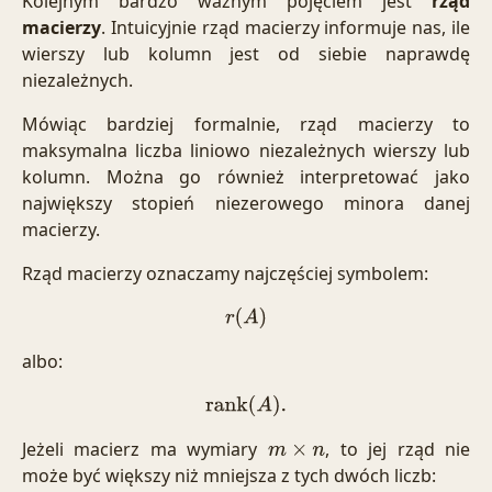
Kolejnym bardzo ważnym pojęciem jest
rząd
macierzy
. Intuicyjnie rząd macierzy informuje nas, ile
wierszy lub kolumn jest od siebie naprawdę
niezależnych.
Mówiąc bardziej formalnie, rząd macierzy to
maksymalna liczba liniowo niezależnych wierszy lub
kolumn. Można go również interpretować jako
największy stopień niezerowego minora danej
macierzy.
Rząd macierzy oznaczamy najczęściej symbolem:
r
(
A
)
albo:
rank
(
A
)
.
Jeżeli macierz ma wymiary
, to jej rząd nie
m
×
n
może być większy niż mniejsza z tych dwóch liczb: