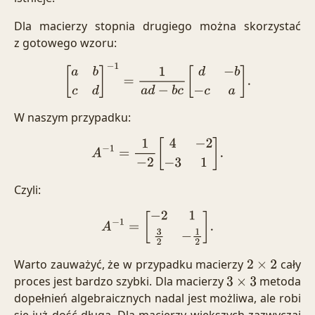
Dla macierzy stopnia drugiego można skorzystać
z gotowego wzoru:
[
a
b
c
d
]
−
1
=
1
a
d
−
b
c
[
d
−
b
−
c
a
]
.
W naszym przypadku:
A
−
1
=
1
−
2
[
4
−
2
−
3
1
]
.
Czyli:
A
−
1
=
[
−
2
1
3
2
−
1
2
]
.
Warto zauważyć, że w przypadku macierzy
cały
2
×
2
proces jest bardzo szybki. Dla macierzy
metoda
3
×
3
dopełnień algebraicznych nadal jest możliwa, ale robi