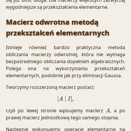
się już dość długa. Dla macierzy większych zazwyczaj
wygodniejsze są przekształcenia elementarne.
Macierz odwrotna metodą
przekształceń elementarnych
Istnieje również bardzo praktyczna metoda
obliczania macierzy odwrotnej, która nie wymaga
bezpośredniego obliczania dopełnień algebraicznych.
Polega ona na wykorzystaniu przekształceń
elementarnych, podobnie jak przy eliminacji Gaussa.
Tworzymy rozszerzoną macierz postaci:
[
A
∣
I
]
,
czyli po lewej stronie wpisujemy macierz
, a po
A
prawej macierz jednostkową tego samego stopnia.
Następnie wykonujemy operacje elementarne na