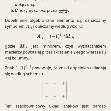
dołączoną.
Mnożymy całość przez
.
1
det
A
Dopełnienie algebraiczne elementu
oznaczamy
a
i
j
symbolem
i obliczamy według wzoru:
A
i
j
A
i
j
=
(
−
1
)
i
+
j
M
i
j
,
gdzie
jest minorem, czyli wyznacznikiem
M
i
j
macierzy powstałej przez skreślenie
-tego wiersza i
i
j
-tej kolumny.
Znak
powoduje, że znaki dopełnień układają
(
−
1
)
i
+
j
się według schematu:
[
+
−
+
−
+
−
+
−
+
]
.
Ten szachownicowy układ znaków jest bardzo