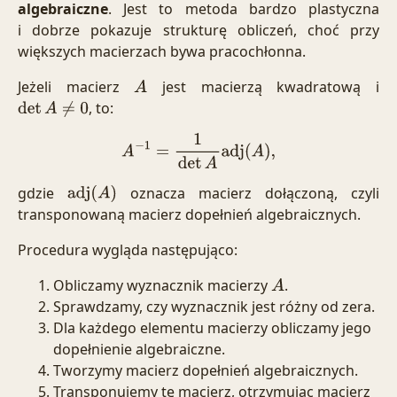
algebraiczne
. Jest to metoda bardzo plastyczna
i dobrze pokazuje strukturę obliczeń, choć przy
większych macierzach bywa pracochłonna.
Jeżeli macierz
jest macierzą kwadratową i
A
, to:
det
A
≠
0
A
−
1
=
1
det
A
adj
(
A
)
,
gdzie
oznacza macierz dołączoną, czyli
adj
(
A
)
transponowaną macierz dopełnień algebraicznych.
Procedura wygląda następująco:
Obliczamy wyznacznik macierzy
.
A
Sprawdzamy, czy wyznacznik jest różny od zera.
Dla każdego elementu macierzy obliczamy jego
dopełnienie algebraiczne.
Tworzymy macierz dopełnień algebraicznych.
Transponujemy tę macierz, otrzymując macierz