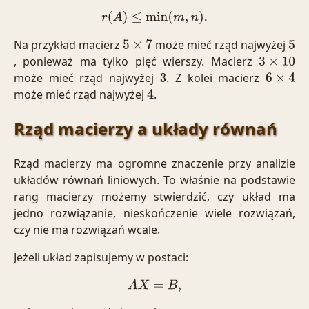
r
(
A
)
≤
min
(
m
,
n
)
.
Na przykład macierz
może mieć rząd najwyżej
5
×
7
5
, ponieważ ma tylko pięć wierszy. Macierz
3
×
10
może mieć rząd najwyżej
. Z kolei macierz
3
6
×
4
może mieć rząd najwyżej
.
4
Rząd macierzy a układy równań
Rząd macierzy ma ogromne znaczenie przy analizie
układów równań liniowych. To właśnie na podstawie
rang macierzy możemy stwierdzić, czy układ ma
jedno rozwiązanie, nieskończenie wiele rozwiązań,
czy nie ma rozwiązań wcale.
Jeżeli układ zapisujemy w postaci:
A
X
=
B
,