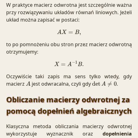
W praktyce macierz odwrotna jest szczególnie ważna
przy rozwiązywaniu układów równań liniowych. Jeżeli
układ można zapisać w postaci:
A
X
=
B
,
to po pomnożeniu obu stron przez macierz odwrotną
otrzymujemy:
X
=
A
−
1
B
.
Oczywiście taki zapis ma sens tylko wtedy, gdy
macierz
jest odwracalna, czyli gdy
.
A
det
A
≠
0
Obliczanie macierzy odwrotnej za
pomocą dopełnień algebraicznych
Klasyczna metoda obliczania macierzy odwrotnej
wykorzystuje wyznacznik oraz
dopełnienia