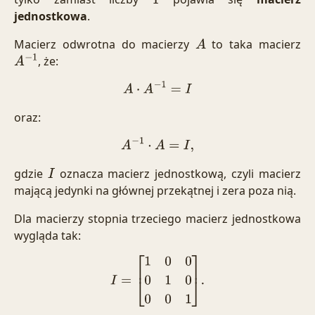
1
jednostkowa
.
Macierz odwrotna do macierzy
to taka macierz
A
, że:
A
−
1
A
⋅
A
−
1
=
I
oraz:
A
−
1
⋅
A
=
I
,
gdzie
oznacza macierz jednostkową, czyli macierz
I
mającą jedynki na głównej przekątnej i zera poza nią.
Dla macierzy stopnia trzeciego macierz jednostkowa
wygląda tak:
I
=
[
1
0
0
0
1
0
0
0
1
]
.