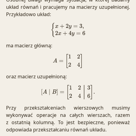
układ równań i pracujemy na macierzy uzupełnionej.
Przykładowo układ:
{
x
+
2
y
=
3
,
2
x
+
4
y
=
6
ma macierz główną:
A
=
[
1
2
2
4
]
oraz macierz uzupełnioną:
[
A
∣
B
]
=
[
1
2
3
2
4
6
]
.
Przy przekształceniach wierszowych musimy
wykonywać operacje na całych wierszach, razem
z ostatnią kolumną. To jest bezpieczne, ponieważ
odpowiada przekształcaniu równań układu.