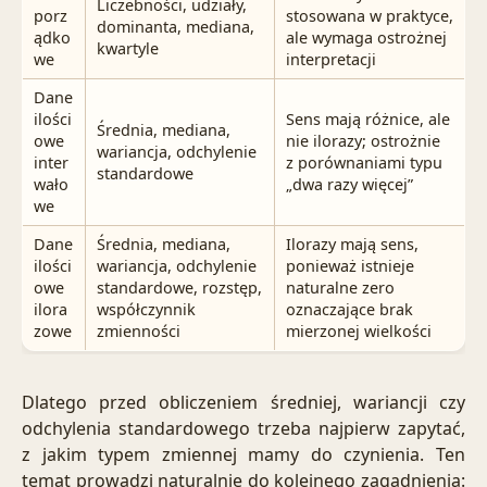
Liczebności, udziały,
porz
stosowana w praktyce,
dominanta, mediana,
ądko
ale wymaga ostrożnej
kwartyle
we
interpretacji
Dane
ilości
Sens mają różnice, ale
Średnia, mediana,
owe
nie ilorazy; ostrożnie
wariancja, odchylenie
inter
z porównaniami typu
standardowe
wało
„dwa razy więcej”
we
Dane
Średnia, mediana,
Ilorazy mają sens,
ilości
wariancja, odchylenie
ponieważ istnieje
owe
standardowe, rozstęp,
naturalne zero
ilora
współczynnik
oznaczające brak
zowe
zmienności
mierzonej wielkości
Dlatego przed obliczeniem średniej, wariancji czy
odchylenia standardowego trzeba najpierw zapytać,
z jakim typem zmiennej mamy do czynienia. Ten
temat prowadzi naturalnie do kolejnego zagadnienia: