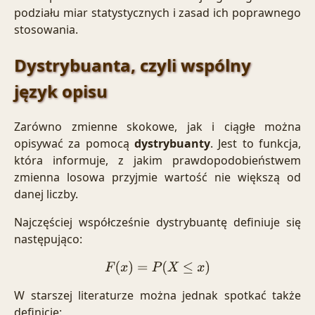
podziału miar statystycznych i zasad ich poprawnego
stosowania.
Dystrybuanta, czyli wspólny
język opisu
Zarówno zmienne skokowe, jak i ciągłe można
opisywać za pomocą
dystrybuanty
. Jest to funkcja,
która informuje, z jakim prawdopodobieństwem
zmienna losowa przyjmie wartość nie większą od
danej liczby.
Najczęściej współcześnie dystrybuantę definiuje się
następująco:
F
(
x
)
=
P
(
X
≤
x
)
W starszej literaturze można jednak spotkać także
definicję: