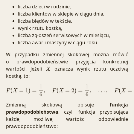
liczba dzieci w rodzinie,
liczba klientów w sklepie w ciągu dnia,
liczba błędów w tekście,
wynik rzutu kostką,
liczba zgłoszeń serwisowych w miesiącu,
liczba awarii maszyny w ciągu roku.
W przypadku zmiennej skokowej można mówić
o prawdopodobieństwie przyjęcia konkretnej
wartości. Jeżeli
oznacza wynik rzutu uczciwą
X
kostką, to:
P
(
X
=
1
)
=
1
6
,
P
(
X
=
2
)
=
1
6
,
…
,
P
(
X
=
6
)
=
1
6
Zmienną skokową opisuje
funkcja
prawdopodobieństwa
, czyli funkcja przypisująca
każdej możliwej wartości odpowiednie
prawdopodobieństwo: