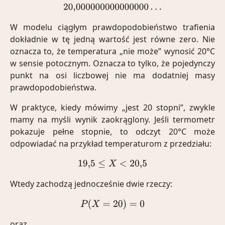
20,000
000000000000
…
W modelu ciągłym prawdopodobieństwo trafienia
dokładnie w tę jedną wartość jest równe zero. Nie
oznacza to, że temperatura „nie może” wynosić 20°C
w sensie potocznym. Oznacza to tylko, że pojedynczy
punkt na osi liczbowej nie ma dodatniej masy
prawdopodobieństwa.
W praktyce, kiedy mówimy „jest 20 stopni”, zwykle
mamy na myśli wynik zaokrąglony. Jeśli termometr
pokazuje pełne stopnie, to odczyt 20°C może
odpowiadać na przykład temperaturom z przedziału:
19
,
5
≤
X
<
20
,
5
Wtedy zachodzą jednocześnie dwie rzeczy:
P
(
X
=
20
)
=
0
oraz