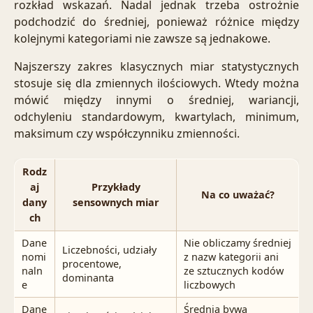
rozkład wskazań. Nadal jednak trzeba ostrożnie
podchodzić do średniej, ponieważ różnice między
kolejnymi kategoriami nie zawsze są jednakowe.
Najszerszy zakres klasycznych miar statystycznych
stosuje się dla zmiennych ilościowych. Wtedy można
mówić między innymi o średniej, wariancji,
odchyleniu standardowym, kwartylach, minimum,
maksimum czy współczynniku zmienności.
Rodz
aj
Przykłady
Na co uważać?
dany
sensownych miar
ch
Dane
Nie obliczamy średniej
Liczebności, udziały
nomi
z nazw kategorii ani
procentowe,
naln
ze sztucznych kodów
dominanta
e
liczbowych
Dane
Średnia bywa