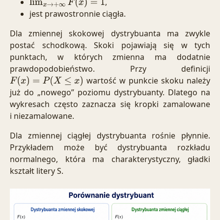
,
lim
x
→
+
∞
F
(
x
)
=
1
jest prawostronnie ciągła.
Dla zmiennej skokowej dystrybuanta ma zwykle
postać schodkową. Skoki pojawiają się w tych
punktach, w których zmienna ma dodatnie
prawdopodobieństwo. Przy definicji
wartość w punkcie skoku należy
F
(
x
)
=
P
(
X
≤
x
)
już do „nowego” poziomu dystrybuanty. Dlatego na
wykresach często zaznacza się kropki zamalowane
i niezamalowane.
Dla zmiennej ciągłej dystrybuanta rośnie płynnie.
Przykładem może być dystrybuanta rozkładu
normalnego, która ma charakterystyczny, gładki
kształt litery S.