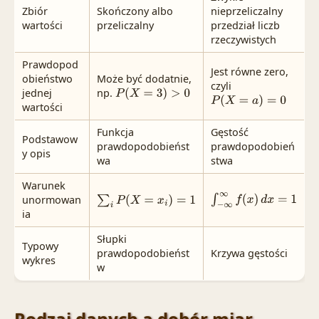
Zbiór
Skończony albo
nieprzeliczalny
wartości
przeliczalny
przedział liczb
rzeczywistych
Prawdopod
Jest równe zero,
obieństwo
Może być dodatnie,
czyli
jednej
np.
P
(
X
=
3
)
>
0
P
(
X
=
a
)
=
0
wartości
Funkcja
Gęstość
Podstawow
prawdopodobieńst
prawdopodobień
y opis
wa
stwa
Warunek
unormowan
∫
−
∞
∞
f
(
x
)
d
x
=
1
∑
i
P
(
X
=
x
i
)
=
1
ia
Słupki
Typowy
prawdopodobieńst
Krzywa gęstości
wykres
w
Rodzaj danych a dobór miar