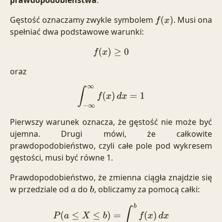
prawdopodobieństwa
.
Gęstość oznaczamy zwykle symbolem
. Musi ona
f
(
x
)
spełniać dwa podstawowe warunki:
f
(
x
)
≥
0
oraz
∫
−
∞
∞
f
(
x
)
d
x
=
1
Pierwszy warunek oznacza, że gęstość nie może być
ujemna. Drugi mówi, że całkowite
prawdopodobieństwo, czyli całe pole pod wykresem
gęstości, musi być równe 1.
Prawdopodobieństwo, że zmienna ciągła znajdzie się
w przedziale od
do
, obliczamy za pomocą całki:
a
b
P
(
a
≤
X
≤
b
)
=
∫
a
b
f
(
x
)
d
x