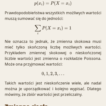
p
(
x
i
)
=
P
(
X
=
x
i
)
Prawdopodobieństwa wszystkich możliwych wartości
muszą sumować się do jedności:
∑
i
P
(
X
=
x
i
)
=
1
Nie oznacza to jednak, że zmienna skokowa musi
mieć tylko skończoną liczbę możliwych wartości.
Przykładem zmiennej skokowej o nieskończonej
liczbie wartości jest zmienna o rozkładzie Poissona.
Może ona przyjmować wartości:
0
,
1
,
2
,
3
,
…
Takich wartości jest nieskończenie wiele, ale nadal
można je uporządkować i kolejno wypisać. Dlatego
mówimy, że zbiór wartości jest przeliczalny.