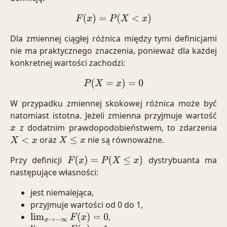
F
(
x
)
=
P
(
X
<
x
)
Dla zmiennej ciągłej różnica między tymi definicjami
nie ma praktycznego znaczenia, ponieważ dla każdej
konkretnej wartości zachodzi:
P
(
X
=
x
)
=
0
W przypadku zmiennej skokowej różnica może być
natomiast istotna. Jeżeli zmienna przyjmuje wartość
z dodatnim prawdopodobieństwem, to zdarzenia
x
oraz
nie są równoważne.
X
<
x
X
≤
x
Przy definicji
dystrybuanta ma
F
(
x
)
=
P
(
X
≤
x
)
następujące własności:
jest niemalejąca,
przyjmuje wartości od 0 do 1,
,
lim
x
→
−
∞
F
(
x
)
=
0