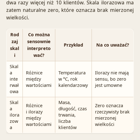
dwa razy więcej niż 10 klientów. Skala ilorazowa ma
zatem naturalne zero, które oznacza brak mierzonej
wielkości.
Rod
Co można
zaj
sensownie
Przykład
Na co uważać?
skal
interpreto
i
wać?
Skal
a
Różnice
Temperatura
Ilorazy nie mają
inte
między
w °C, rok
sensu, bo zero
rwał
wartościami
kalendarzowy
jest umowne
owa
Skal
Masa,
Różnice
Zero oznacza
a
długość, czas
i ilorazy
rzeczywisty brak
ilora
trwania,
między
mierzonej
zow
liczba
wartościami
wielkości
a
klientów