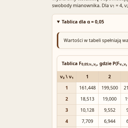
swobody mianownika. Dla ν
= 4, ν
1
Tablica dla α = 0,05
Wartości w tabeli spełniają w
Tablica F
, gdzie P(F
0,05;ν₁,ν₂
ν₁,ν₂
ν₂ \ ν₁
1
2
1
161,448
199,500
2
2
18,513
19,000
1
3
10,128
9,552
4
7,709
6,944