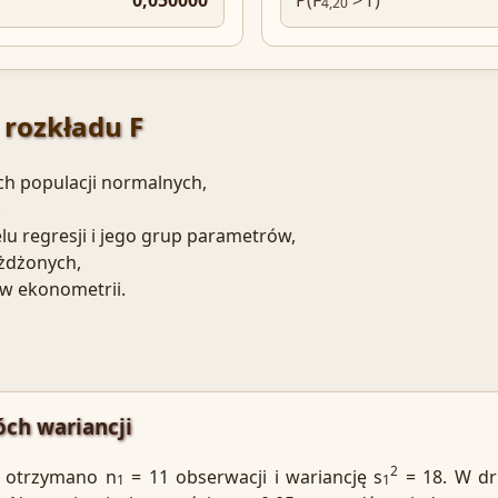
4,20
rozkładu F
h populacji normalnych,
,
lu regresji i jego grup parametrów,
żdżonych,
w ekonometrii.
ch wariancji
2
e otrzymano n
= 11 obserwacji i wariancję s
= 18. W dr
1
1