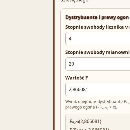
Dystrybuanta i prawy ogon
Stopnie swobody licznika ν
1
Stopnie swobody mianowni
Wartość F
Wynik obejmuje dystrybuantę F
ν₁,
prawego ogona P(F
> x).
ν₁,ν₂
F
(2,866081)
4,20
P(F
> 2,866081)