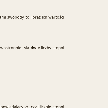
mi swobody, to iloraz ich wartości
rawostronnie. Ma
dwie
liczby stopni
powiadający ν
, czyli liczbie stopni
2