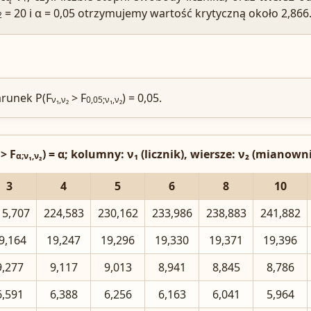
= 20 i α = 0,05 otrzymujemy wartość krytyczną około 2,866
2
arunek P(F
> F
) = 0,05.
ν₁,ν₂
0,05;ν₁,ν₂
> F
) = α; kolumny: ν₁ (licznik), wiersze: ν₂ (mianown
α;ν₁,ν₂
3
4
5
6
8
10
15,707
224,583
230,162
233,986
238,883
241,882
9,164
19,247
19,296
19,330
19,371
19,396
9,277
9,117
9,013
8,941
8,845
8,786
6,591
6,388
6,256
6,163
6,041
5,964