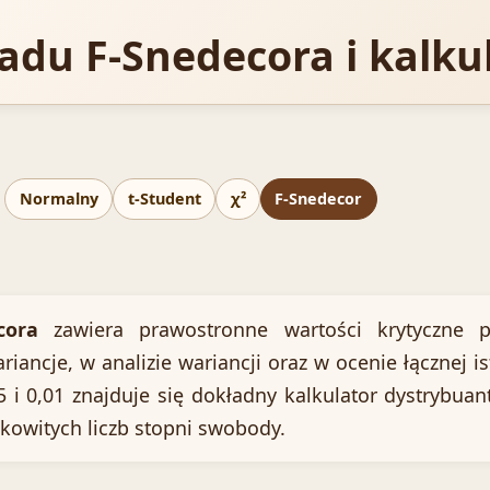
ładu F-Snedecora i kalku
Normalny
t-Student
χ²
F-Snedecor
cora
zawiera prawostronne wartości krytyczne p
ancje, w analizie wariancji oraz w ocenie łącznej is
 i 0,01 znajduje się dokładny kalkulator dystrybuan
kowitych liczb stopni swobody.