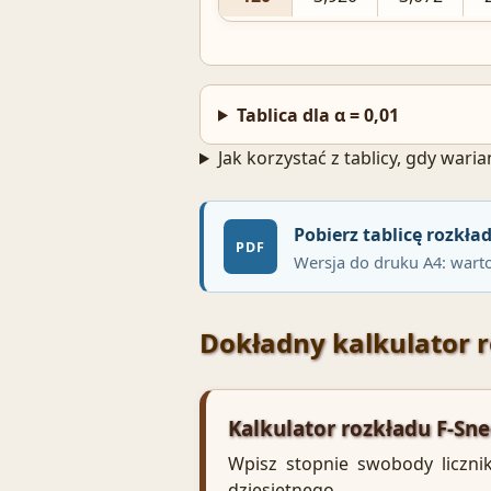
Tablica dla α = 0,01
Jak korzystać z tablicy, gdy waria
Pobierz tablicę rozkł
PDF
Wersja do druku A4: wartoś
Dokładny kalkulator 
Kalkulator rozkładu F-Sn
Wpisz stopnie swobody liczni
dziesiętnego.