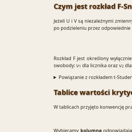
Czym jest rozkład F-S
Jeżeli U i V są niezależnymi zmien
po podzieleniu przez odpowiednie 
Rozkład F jest określony wyłączni
swobody: ν
dla licznika oraz ν
dla
1
2
Powiązanie z rozkładem t-Stude
Tablice wartości kryt
W tablicach przyjęto konwencję p
Wybieramy
kolumnę
odpowiadają