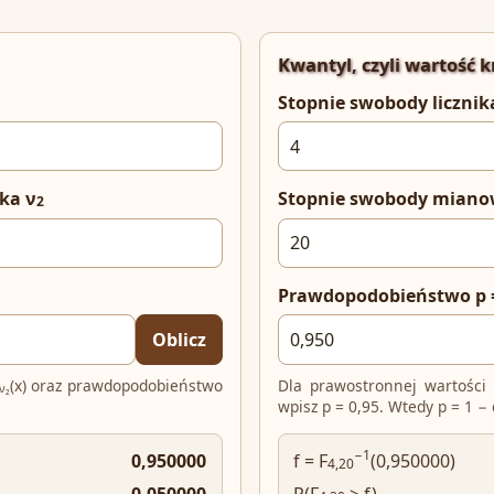
Kwantyl, czyli wartość k
Stopnie swobody licznik
ka ν
Stopnie swobody miano
2
Prawdopodobieństwo p =
Oblicz
(x) oraz prawdopodobieństwo
Dla prawostronnej wartości k
ν₂
wpisz p = 0,95. Wtedy p = 1 − 
−1
0,950000
f = F
(0,950000)
4,20
0,050000
P(F
> f)