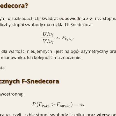
nedecora?
nymi o
rozkładach chi-kwadrat
odpowiednio z ν
i ν
stopnia
1
2
liczby stopni swobody ma rozkład F-Snedecora:
U
/
ν
1
V
/
ν
2
∼
F
ν
1
,
ν
2
.
e dla wartości nieujemnych i jest na ogół asymetryczny p
 mianownika. Ich kolejność ma znaczenie.
nta
ycznych F-Snedecora
rawostronną:
P
(
F
ν
1
,
ν
2
>
F
α
;
ν
1
,
ν
2
)
=
α
.
cą ν
, czyli liczbie stopni swobody licznika, oraz
wiersz
od
1