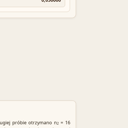
ugiej próbie otrzymano n
= 16
2