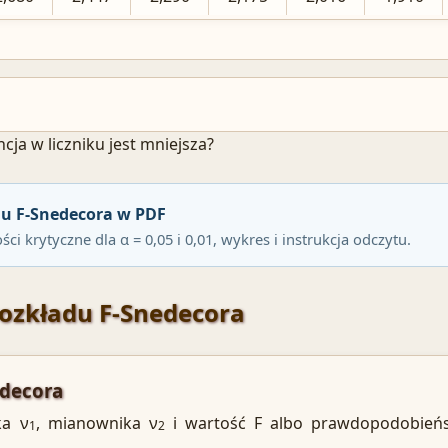
ncja w liczniku jest mniejsza?
adu F-Snedecora w PDF
ci krytyczne dla α = 0,05 i 0,01, wykres i instrukcja odczytu.
rozkładu F-Snedecora
edecora
ka ν
, mianownika ν
i wartość F albo prawdopodobieńs
1
2