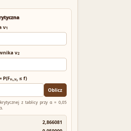
rytyczna
a ν
1
wnika ν
2
 P(F
≤ f)
ν₁,ν₂
Oblicz
rytycznej z tablicy przy α = 0,05
α.
2,866081
0,050000