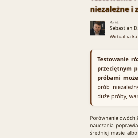
niezależne i 
Mgr inż.
Sebastian D
Wirtualna ka
Testowanie ró
przeciętnym p
próbami może 
prób niezależn
duże próby, war
Porównanie dwóch śr
nauczania poprawia
średniej masie albo