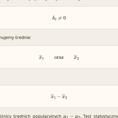
δ
0
≠
0
mujemy średnie:
x
―
1
oraz
x
―
2
x
―
1
−
x
―
2
óżnicy średnich populacyjnych
. Test statystyczn
μ
1
−
μ
2