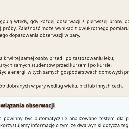
pują wtedy, gdy każdej obserwacji z pierwszej próby 
ej próby. Zależność może wynikać z dwukrotnego pomiaru 
wego dopasowania obserwacji w pary.
a krwi tej samej osoby przed i po zastosowaniu leku,
 tych samych studentów przed kursem i po kursie,
życia energii w tych samych gospodarstwach domowych pr
b dobranych w pary według wieku, płci lub innych cech.
owiązania obserwacji
e powinny być automatycznie analizowane testem dla pr
ykorzystujemy informację o tym, że dwa wyniki dotyczą te