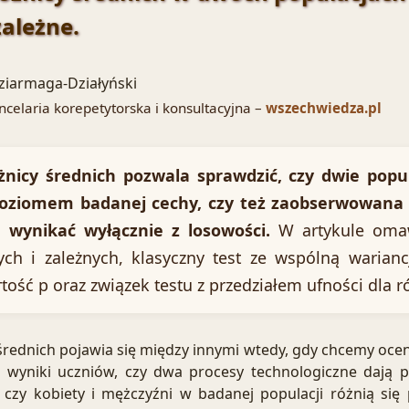
zależne.
ziarmaga-Działyński
ncelaria korepetytorska i konsultacyjna –
wszechwiedza.pl
żnicy średnich pozwala sprawdzić, czy dwie popul
oziomem badanej cechy, czy też zaobserwowana 
wynikać wyłącznie z losowości.
W artykule omaw
ych i zależnych, klasyczny test ze wspólną warianc
tość p oraz związek testu z przedziałem ufności dla r
ednich pojawia się między innymi wtedy, gdy chcemy oce
 wyniki uczniów, czy dwa procesy technologiczne dają p
 czy kobiety i mężczyźni w badanej populacji różnią si