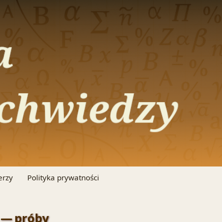
erzy
Polityka prywatności
 — próby