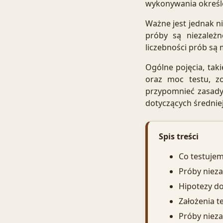
wykonywania określ
Ważne jest jednak ni
próby są niezależn
liczebności prób są 
Ogólne pojęcia, tak
oraz moc testu, z
przypomnieć zasady
dotyczących średniej
Spis treści
Co testuje
Próby nieza
Hipotezy do
Założenia t
Próby nieza