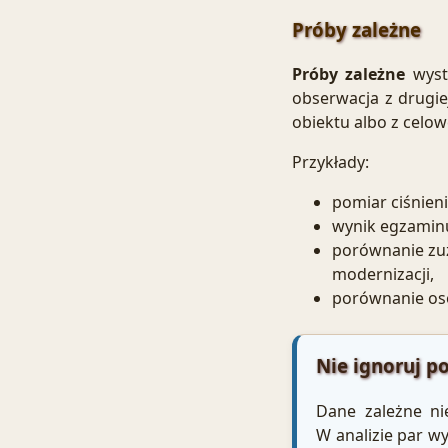
Próby zależne
Próby zależne
wystę
obserwacja z drugi
obiektu albo z celo
Przykłady:
pomiar ciśnieni
wynik egzaminu
porównanie zu
modernizacji,
porównanie osó
Nie ignoruj p
Dane zależne ni
W analizie par w