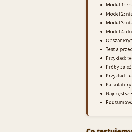
Model 1: zn
Model 2: ni
Model 3: ni
Model 4: du
Obszar kryt
Test a przed
Przykład: t
Próby zależ
Przykład: t
Kalkulatory
Najczęstsze
Podsumowa
Co testujem