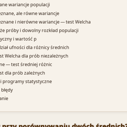
ane wariancje populacji
eznane, ale równe wariancje
eznane i nierówne wariancje — test Welcha
że próby i dowolny rozkład populacji
yczny i wartość p
ział ufności dla różnicy średnich
est Welcha dla prób niezależnych
ne — test średniej różnic
est dla prób zależnych
 i programy statystyczne
 błędy
nie
y przy porównywaniu dwóch średnich