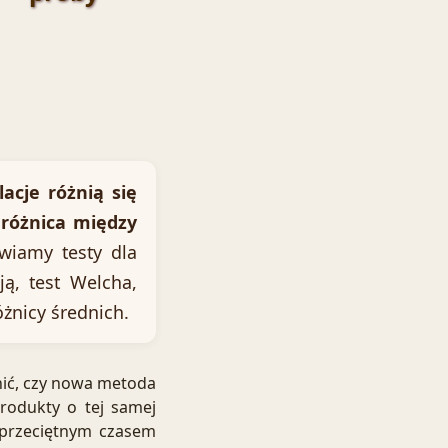
acje różnią się
różnica między
iamy testy dla
ją, test Welcha,
óżnicy średnich.
nić, czy nowa metoda
rodukty o tej samej
ę przeciętnym czasem