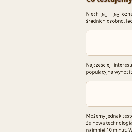
Niech
i
ozna
μ
1
μ
2
średnich osobno, lec
Najczęściej intere
populacyjna wynosi 
Możemy jednak testo
że nowa technologia
najmniej 10 minut. W