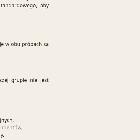
standardowego, aby
je w obu próbach są
zej grupie nie jest
jnych,
ondentów,
y.