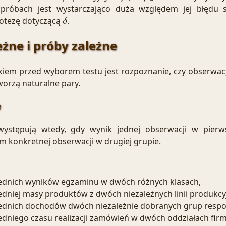
róbach jest wystarczająco duża względem jej błędu 
otezę dotyczącą
.
δ
eżne i próby zależne
kiem przed wyborem testu jest rozpoznanie, czy obserwac
tworzą naturalne pary.
e
ystępują wtedy, gdy wynik jednej obserwacji w pierws
m konkretnej obserwacji w drugiej grupie.
ednich wyników egzaminu w dwóch różnych klasach,
dniej masy produktów z dwóch niezależnych linii produkcy
ednich dochodów dwóch niezależnie dobranych grup resp
dniego czasu realizacji zamówień w dwóch oddziałach firm