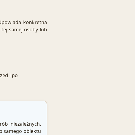
odpowiada konkretna
tej samej osoby lub
zed i po
ób niezależnych.
go samego obiektu