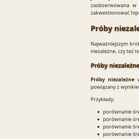
zaobserwowana w p
zakwestionować hip
Próby niezal
Najważniejszym kro
niezależne, czy też 
Próby niezależn
Próby niezależne
w
powiązany z wynikie
Przykłady:
porównanie śr
porównanie śre
porównanie śr
porównanie śre