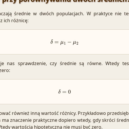
czają średnie w dwóch populacjach. W praktyce nie te
z ich różnicę:
δ
=
μ
1
−
μ
2
suje nas sprawdzenie, czy średnie są równe. Wtedy tes
zero:
δ
=
0
wać również inną wartość różnicy. Przykładowo przedsię
 ma znaczenie praktyczne dopiero wtedy, gdy skróci średni
tedy wartością hipotetyczną nie musi być zero.