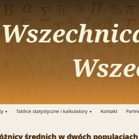
ty
Tablice statystyczne i kalkulatory
Kontakt
Partn
óżnicy średnich w dwóch populacjach