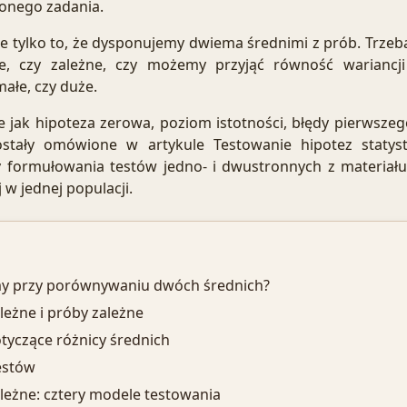
onego zadania.
e tylko to, że dysponujemy dwiema średnimi z prób. Trzeba
e, czy zależne, czy możemy przyjąć równość wariancji
małe, czy duże.
ie jak hipoteza zerowa, poziom istotności, błędy pierwszeg
ostały omówione w artykule
Testowanie hipotez statys
 formułowania testów jedno- i dwustronnych z materiał
 w jednej populacji
.
my przy porównywaniu dwóch średnich?
leżne i próby zależne
tyczące różnicy średnich
estów
leżne: cztery modele testowania