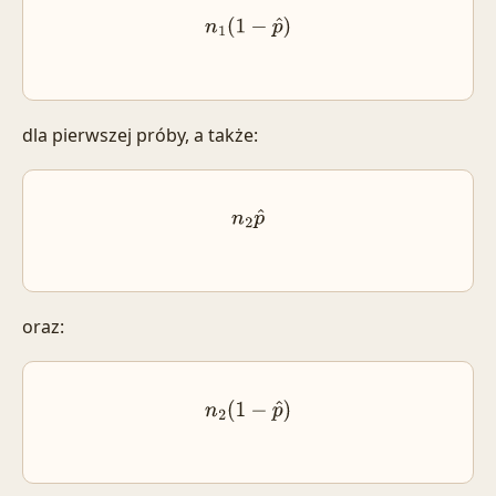
n
1
(
1
−
p
^
)
dla pierwszej próby, a także:
n
2
p
^
oraz:
n
2
(
1
−
p
^
)