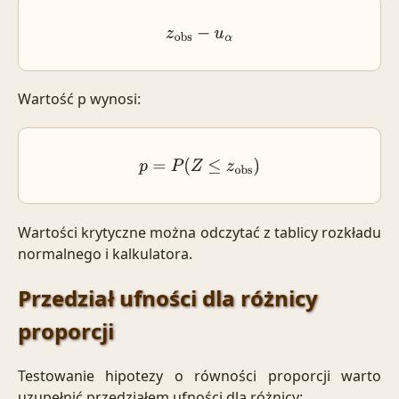
z
obs
−
u
α
Wartość p wynosi:
p
=
P
(
Z
≤
z
obs
)
Wartości krytyczne można odczytać z
tablicy rozkładu
normalnego i kalkulatora
.
Przedział ufności dla różnicy
proporcji
Testowanie hipotezy o równości proporcji warto
uzupełnić przedziałem ufności dla różnicy: