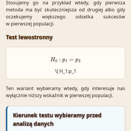
Stosujemy go na przykład wtedy, gdy pierwsza
metoda ma być skuteczniejsza od drugiej albo gdy
oczekujemy większego odsetka sukcesów
w pierwszej populacji.
Test lewostronny
H
0
:
p
1
=
p
2
\[ H_1:p_1
Ten wariant wybieramy wtedy, gdy interesuje nas
wyłącznie niższy wskaźnik w pierwszej populacji.
Kierunek testu wybieramy przed
analizą danych