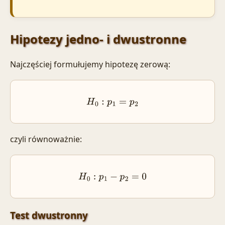
Hipotezy jedno- i dwustronne
Najczęściej formułujemy hipotezę zerową:
H
0
:
p
1
=
p
2
czyli równoważnie:
H
0
:
p
1
−
p
2
=
0
Test dwustronny