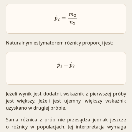
p
^
2
=
m
2
n
2
Naturalnym estymatorem różnicy proporcji jest:
p
^
1
−
p
^
2
Jeżeli wynik jest dodatni, wskaźnik z pierwszej próby
jest większy. Jeżeli jest ujemny, większy wskaźnik
uzyskano w drugiej próbie.
Sama różnica z prób nie przesądza jednak jeszcze
o różnicy w populacjach. Jej interpretacja wymaga