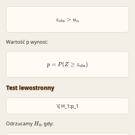
z
obs
>
u
α
Wartość p wynosi:
p
=
P
(
Z
≥
z
obs
)
Test lewostronny
\[ H_1:p_1
Odrzucamy
, gdy:
H
0