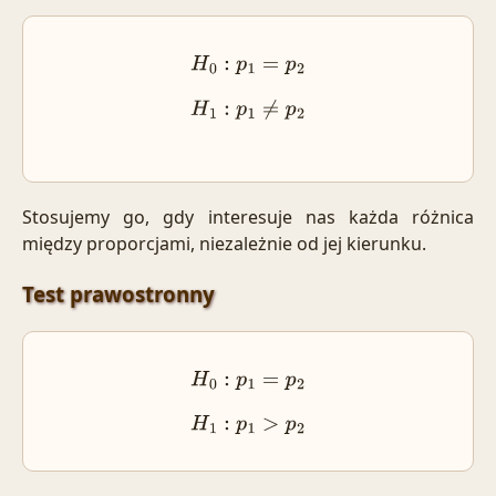
H
0
:
p
1
=
p
2
H
1
:
p
1
≠
p
2
Stosujemy go, gdy interesuje nas każda różnica
między proporcjami, niezależnie od jej kierunku.
Test prawostronny
H
0
:
p
1
=
p
2
H
1
:
p
1
>
p
2