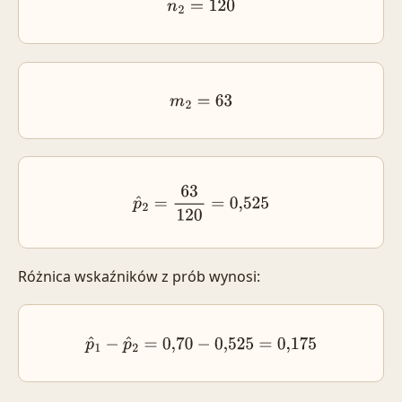
n
2
=
120
m
2
=
63
p
^
2
=
63
120
=
0,525
Różnica wskaźników z prób wynosi:
p
^
1
−
p
^
2
=
0
,
70
−
0,525
=
0,175