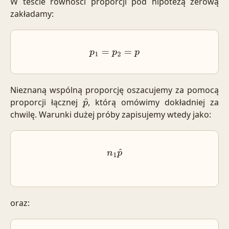
W teście równości proporcji pod hipotezą zerową
zakładamy:
p
1
=
p
2
=
p
Nieznaną wspólną proporcję oszacujemy za pomocą
proporcji łącznej
, którą omówimy dokładniej za
p
^
chwilę. Warunki dużej próby zapisujemy wtedy jako:
n
1
p
^
oraz: