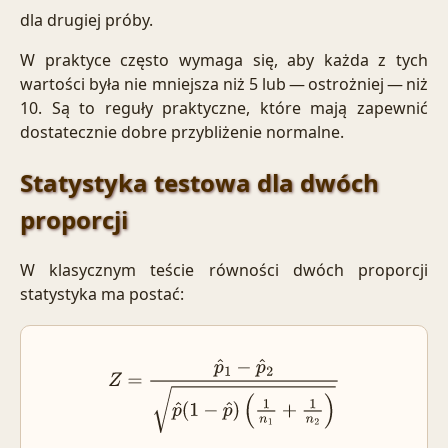
dla drugiej próby.
W praktyce często wymaga się, aby każda z tych
wartości była nie mniejsza niż 5 lub — ostrożniej — niż
10. Są to reguły praktyczne, które mają zapewnić
dostatecznie dobre przybliżenie normalne.
Statystyka testowa dla dwóch
proporcji
W klasycznym teście równości dwóch proporcji
statystyka ma postać:
Z
=
p
^
1
−
p
^
2
p
^
(
1
−
p
^
)
(
1
n
1
+
1
n
2
)