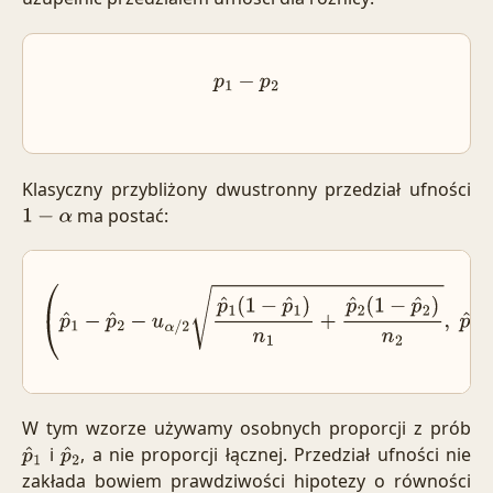
p
1
−
p
2
Klasyczny przybliżony dwustronny przedział ufności
ma postać:
1
−
α
(
p
^
1
−
p
^
2
−
u
α
/
2
p
^
1
(
1
−
p
^
1
)
n
1
+
p
^
2
(
1
−
p
^
2
)
n
2
,
p
^
1
−
p
^
2
W tym wzorze używamy osobnych proporcji z prób
i
, a nie proporcji łącznej. Przedział ufności nie
p
^
1
p
^
2
zakłada bowiem prawdziwości hipotezy o równości