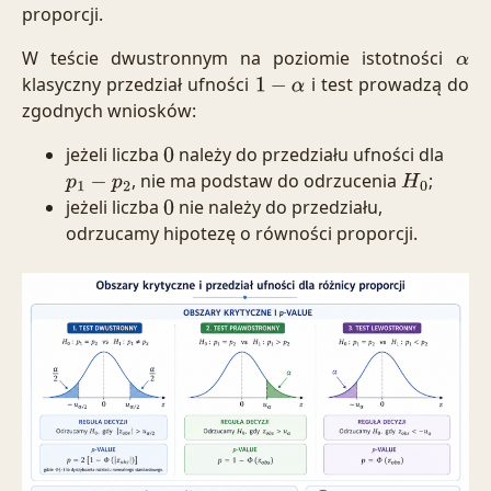
proporcji.
W teście dwustronnym na poziomie istotności
α
klasyczny przedział ufności
i test prowadzą do
1
−
α
zgodnych wniosków:
jeżeli liczba
należy do przedziału ufności dla
0
, nie ma podstaw do odrzucenia
;
p
1
−
p
2
H
0
jeżeli liczba
nie należy do przedziału,
0
odrzucamy hipotezę o równości proporcji.