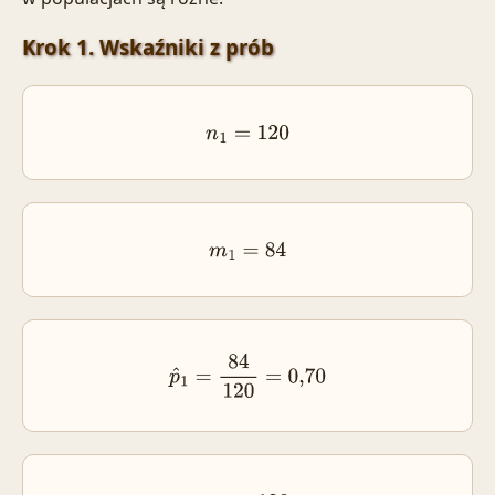
Krok 1. Wskaźniki z prób
n
1
=
120
m
1
=
84
p
^
1
=
84
120
=
0
,
70