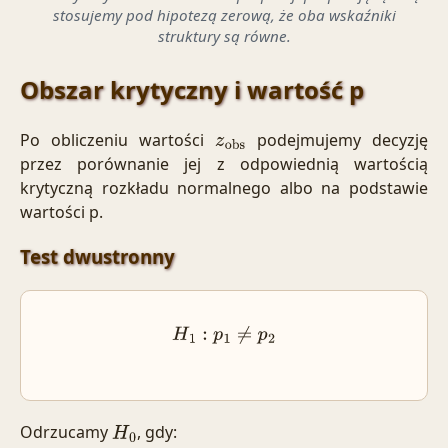
stosujemy pod hipotezą zerową, że oba wskaźniki
struktury są równe.
Obszar krytyczny i wartość p
Po obliczeniu wartości
podejmujemy decyzję
z
obs
przez porównanie jej z odpowiednią wartością
krytyczną rozkładu normalnego albo na podstawie
wartości p.
Test dwustronny
H
1
:
p
1
≠
p
2
Odrzucamy
, gdy:
H
0