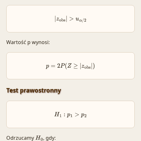
|
z
obs
|
>
u
α
/
2
Wartość p wynosi:
p
=
2
P
(
Z
≥
|
z
obs
|
)
Test prawostronny
H
1
:
p
1
>
p
2
Odrzucamy
, gdy:
H
0