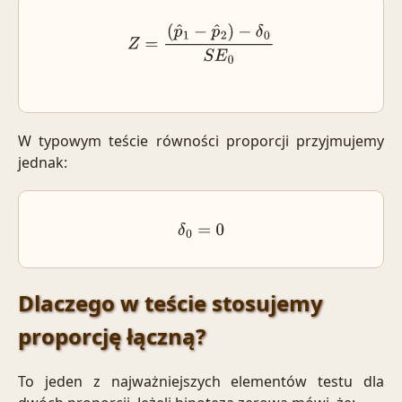
Z
=
(
p
^
1
−
p
^
2
)
−
δ
0
S
E
0
W typowym teście równości proporcji przyjmujemy
jednak:
δ
0
=
0
Dlaczego w teście stosujemy
proporcję łączną?
To jeden z najważniejszych elementów testu dla