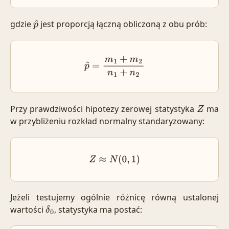
gdzie
jest proporcją łączną obliczoną z obu prób:
p
^
p
^
=
m
1
+
m
2
n
1
+
n
2
Przy prawdziwości hipotezy zerowej statystyka
ma
Z
w przybliżeniu rozkład normalny standaryzowany:
Z
≈
N
(
0
,
1
)
Jeżeli testujemy ogólnie różnicę równą ustalonej
wartości
, statystyka ma postać:
δ
0