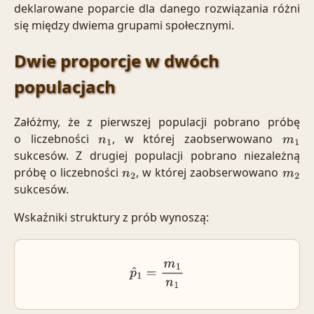
deklarowane poparcie dla danego rozwiązania różni
się między dwiema grupami społecznymi.
Dwie proporcje w dwóch
populacjach
Załóżmy, że z pierwszej populacji pobrano próbę
o liczebności
, w której zaobserwowano
n
1
m
1
sukcesów. Z drugiej populacji pobrano niezależną
próbę o liczebności
, w której zaobserwowano
n
2
m
2
sukcesów.
Wskaźniki struktury z prób wynoszą:
p
^
1
=
m
1
n
1