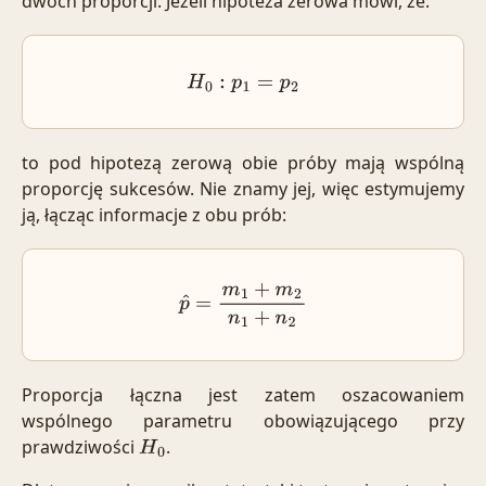
dwóch proporcji. Jeżeli hipoteza zerowa mówi, że:
H
0
:
p
1
=
p
2
to pod hipotezą zerową obie próby mają wspólną
proporcję sukcesów. Nie znamy jej, więc estymujemy
ją, łącząc informacje z obu prób:
p
^
=
m
1
+
m
2
n
1
+
n
2
Proporcja łączna jest zatem oszacowaniem
wspólnego parametru obowiązującego przy
prawdziwości
.
H
0