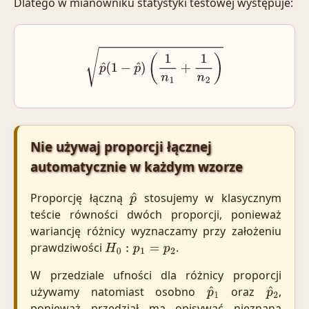
Dlatego w mianowniku statystyki testowej występuje:
p
^
(
1
−
p
^
)
(
1
n
1
+
1
n
2
)
Nie używaj proporcji łącznej
automatycznie w każdym wzorze
Proporcję łączną
stosujemy w klasycznym
p
^
teście równości dwóch proporcji, ponieważ
wariancję różnicy wyznaczamy przy założeniu
prawdziwości
.
H
0
:
p
1
=
p
2
W przedziale ufności dla różnicy proporcji
używamy natomiast osobno
oraz
,
p
^
1
p
^
2
ponieważ przedział ma opisywać nieznaną