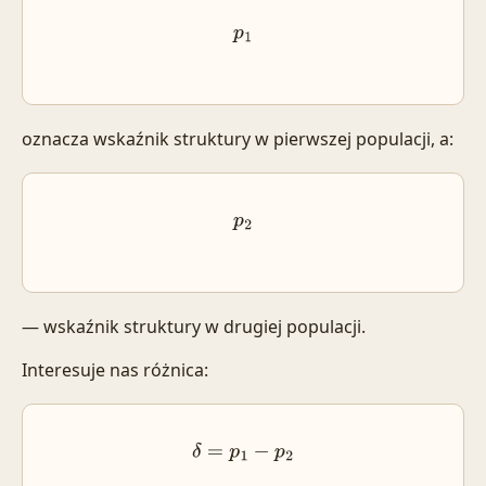
p
1
oznacza wskaźnik struktury w pierwszej populacji, a:
p
2
— wskaźnik struktury w drugiej populacji.
Interesuje nas różnica:
δ
=
p
1
−
p
2