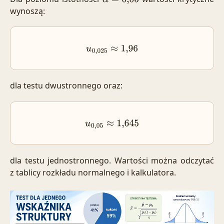
α
=
0
,
05
wynoszą:
u
0,025
≈
1
,
96
dla testu dwustronnego oraz:
u
0
,
05
≈
1,645
dla testu jednostronnego. Wartości można odczytać
z
tablicy rozkładu normalnego i kalkulatora
.