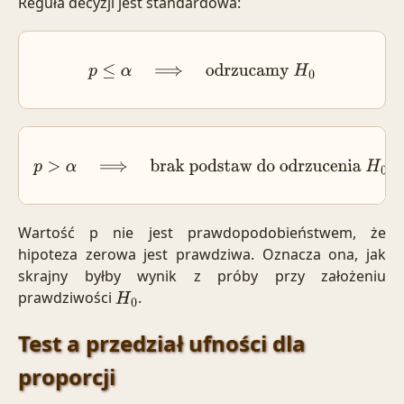
Reguła decyzji jest standardowa:
p
≤
α
⟹
odrzucamy
H
0
p
>
α
⟹
brak podstaw do odrzucenia
H
0
Wartość p nie jest prawdopodobieństwem, że
hipoteza zerowa jest prawdziwa. Oznacza ona, jak
skrajny byłby wynik z próby przy założeniu
prawdziwości
.
H
0
Test a przedział ufności dla
proporcji