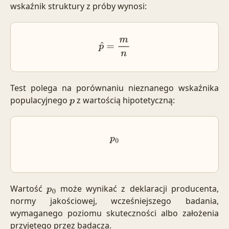
wskaźnik struktury z próby wynosi:
p
^
=
m
n
Test polega na porównaniu nieznanego wskaźnika
populacyjnego
z wartością hipotetyczną:
p
p
0
Wartość
może wynikać z deklaracji producenta,
p
0
normy jakościowej, wcześniejszego badania,
wymaganego poziomu skuteczności albo założenia
przyjętego przez badacza.