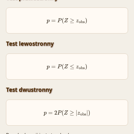
p
=
P
(
Z
≥
z
obs
)
Test lewostronny
p
=
P
(
Z
≤
z
obs
)
Test dwustronny
p
=
2
P
(
Z
≥
|
z
obs
|
)