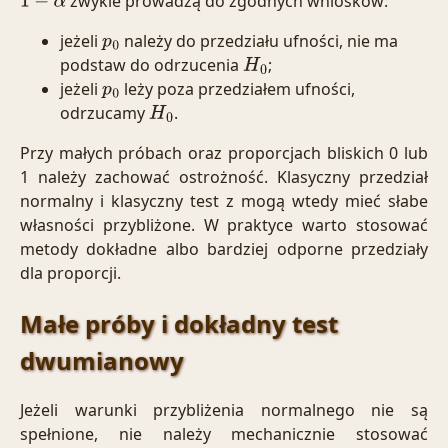
zwykle prowadzą do zgodnych wniosków:
1
−
α
jeżeli
należy do przedziału ufności, nie ma
p
0
podstaw do odrzucenia
;
H
0
jeżeli
leży poza przedziałem ufności,
p
0
odrzucamy
.
H
0
Przy małych próbach oraz proporcjach bliskich 0 lub
1 należy zachować ostrożność. Klasyczny przedział
normalny i klasyczny test z mogą wtedy mieć słabe
własności przybliżone. W praktyce warto stosować
metody dokładne albo bardziej odporne przedziały
dla proporcji.
Małe próby i dokładny test
dwumianowy
Jeżeli warunki przybliżenia normalnego nie są
spełnione, nie należy mechanicznie stosować