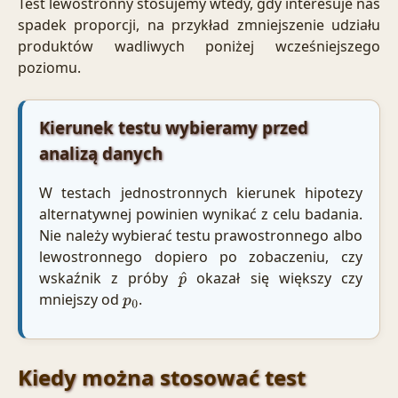
Test lewostronny stosujemy wtedy, gdy interesuje nas
spadek proporcji, na przykład zmniejszenie udziału
produktów wadliwych poniżej wcześniejszego
poziomu.
Kierunek testu wybieramy przed
analizą danych
W testach jednostronnych kierunek hipotezy
alternatywnej powinien wynikać z celu badania.
Nie należy wybierać testu prawostronnego albo
lewostronnego dopiero po zobaczeniu, czy
wskaźnik z próby
okazał się większy czy
p
^
mniejszy od
.
p
0
Kiedy można stosować test