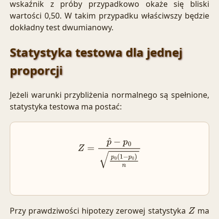
wskaźnik z próby przypadkowo okaże się bliski
wartości 0,50. W takim przypadku właściwszy będzie
dokładny test dwumianowy.
Statystyka testowa dla jednej
proporcji
Jeżeli warunki przybliżenia normalnego są spełnione,
statystyka testowa ma postać:
Z
=
p
^
−
p
0
p
0
(
1
−
p
0
)
n
Przy prawdziwości hipotezy zerowej statystyka
ma
Z