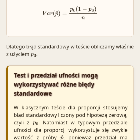
V
a
r
(
p
^
)
=
p
0
(
1
−
p
0
)
n
Dlatego błąd standardowy w teście obliczamy właśnie
z użyciem
.
p
0
Test i przedział ufności mogą
wykorzystywać różne błędy
standardowe
W klasycznym teście dla proporcji stosujemy
błąd standardowy liczony pod hipotezą zerową,
czyli z
. Natomiast w typowym przedziale
p
0
ufności dla proporcji wykorzystuje się zwykle
wartość z próby
, ponieważ przedział ma
p
^