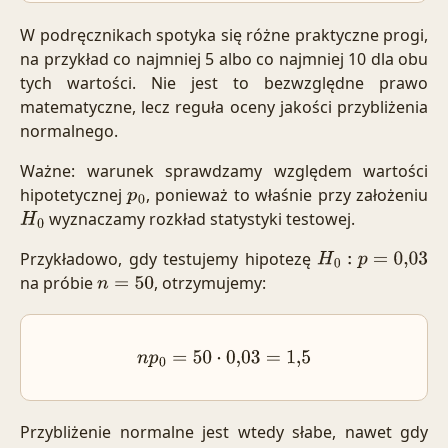
W podręcznikach spotyka się różne praktyczne progi,
na przykład co najmniej 5 albo co najmniej 10 dla obu
tych wartości. Nie jest to bezwzględne prawo
matematyczne, lecz reguła oceny jakości przybliżenia
normalnego.
Ważne: warunek sprawdzamy względem wartości
hipotetycznej
, ponieważ to właśnie przy założeniu
p
0
wyznaczamy rozkład statystyki testowej.
H
0
Przykładowo, gdy testujemy hipotezę
H
0
:
p
=
0
,
03
na próbie
, otrzymujemy:
n
=
50
n
p
0
=
50
⋅
0
,
03
=
1
,
5
Przybliżenie normalne jest wtedy słabe, nawet gdy