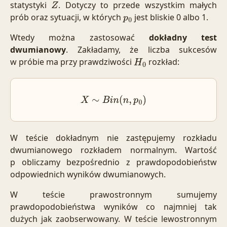
statystyki
. Dotyczy to przede wszystkim małych
Z
prób oraz sytuacji, w których
jest bliskie 0 albo 1.
p
0
Wtedy można zastosować
dokładny test
dwumianowy
. Zakładamy, że liczba sukcesów
w próbie ma przy prawdziwości
rozkład:
H
0
X
∼
B
i
n
(
n
,
p
0
)
W teście dokładnym nie zastępujemy rozkładu
dwumianowego rozkładem normalnym. Wartość
p obliczamy bezpośrednio z prawdopodobieństw
odpowiednich wyników dwumianowych.
W teście prawostronnym sumujemy
prawdopodobieństwa wyników co najmniej tak
dużych jak zaobserwowany. W teście lewostronnym