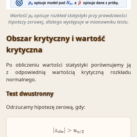
Wartość p₀ opisuje rozkład statystyki przy prawdziwości
hipotezy zerowej, dlatego występuje w mianowniku testu.
Obszar krytyczny i wartość
krytyczna
Po obliczeniu wartości statystyki porównujemy ją
z odpowiednią wartością krytyczną rozkładu
normalnego.
Test dwustronny
Odrzucamy hipotezę zerową, gdy:
|
z
obs
|
>
u
α
/
2