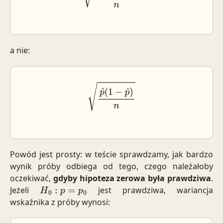
a nie:
p
^
(
1
−
p
^
)
n
Powód jest prosty: w teście sprawdzamy, jak bardzo
wynik próby odbiega od tego, czego należałoby
oczekiwać,
gdyby hipoteza zerowa była prawdziwa
.
Jeżeli
jest prawdziwa, wariancja
H
0
:
p
=
p
0
wskaźnika z próby wynosi: