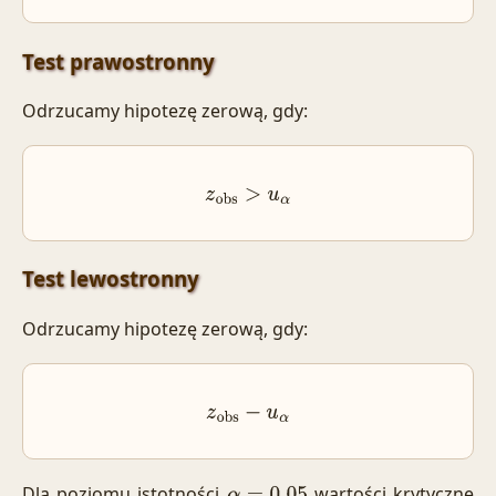
Test prawostronny
Odrzucamy hipotezę zerową, gdy:
z
obs
>
u
α
Test lewostronny
Odrzucamy hipotezę zerową, gdy:
z
obs
−
u
α
Dla poziomu istotności
wartości krytyczne