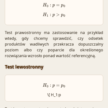
H
0
:
p
=
p
0
H
1
:
p
>
p
0
Test prawostronny ma zastosowanie na przykład
wtedy, gdy chcemy sprawdzić, czy odsetek
produktów wadliwych przekracza dopuszczalny
poziom albo czy poparcie dla określonego
rozwiązania wzrosło ponad wartość referencyjną.
Test lewostronny
H
0
:
p
=
p
0
\[ H_1:p