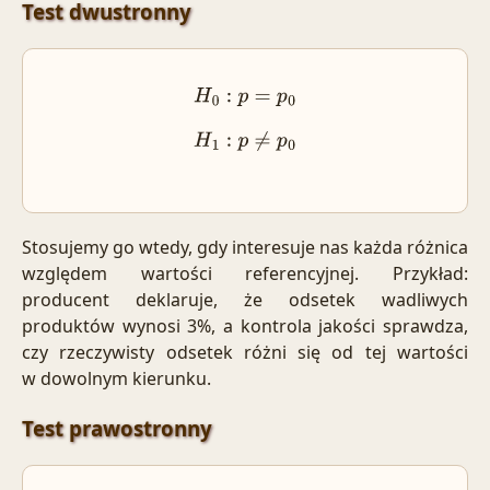
Test dwustronny
H
0
:
p
=
p
0
H
1
:
p
≠
p
0
Stosujemy go wtedy, gdy interesuje nas każda różnica
względem wartości referencyjnej. Przykład:
producent deklaruje, że odsetek wadliwych
produktów wynosi 3%, a kontrola jakości sprawdza,
czy rzeczywisty odsetek różni się od tej wartości
w dowolnym kierunku.
Test prawostronny