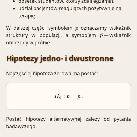
odsetek studentów, którzy zdali egzamin,
udział pacjentów reagujących pozytywnie na
terapię.
W dalszej części symbolem
oznaczamy wskaźnik
p
struktury w populacji, a symbolem
— wskaźnik
p
^
obliczony w próbie.
Hipotezy jedno- i dwustronne
Najczęściej hipoteza zerowa ma postać:
H
0
:
p
=
p
0
Postać hipotezy alternatywnej zależy od pytania
badawczego.