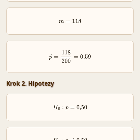
m
=
118
p
^
=
118
200
=
0
,
59
Krok 2. Hipotezy
H
0
:
p
=
0
,
50