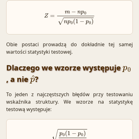
Z
=
m
−
n
p
0
n
p
0
(
1
−
p
0
)
Obie postaci prowadzą do dokładnie tej samej
wartości statystyki testowej.
Dlaczego we wzorze występuje
p
0
, a nie
?
p
^
To jeden z najczęstszych błędów przy testowaniu
wskaźnika struktury. We wzorze na statystykę
testową występuje:
p
0
(
1
−
p
0
)
n