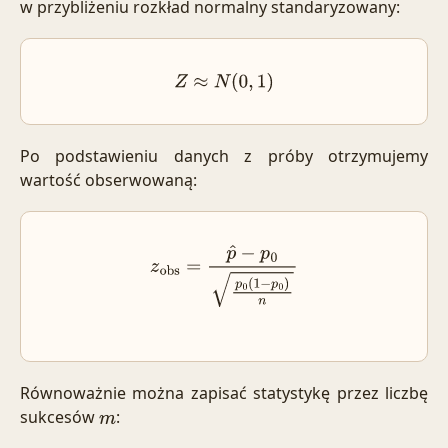
w przybliżeniu rozkład normalny standaryzowany:
Z
≈
N
(
0
,
1
)
Po podstawieniu danych z próby otrzymujemy
wartość obserwowaną:
z
obs
=
p
^
−
p
0
p
0
(
1
−
p
0
)
n
Równoważnie można zapisać statystykę przez liczbę
sukcesów
:
m