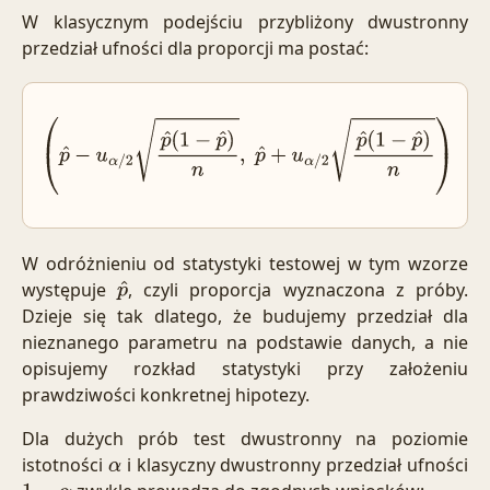
W klasycznym podejściu przybliżony dwustronny
przedział ufności dla proporcji ma postać:
(
p
^
−
u
α
/
2
p
^
(
1
−
p
^
)
n
,
p
^
+
u
α
/
2
p
^
(
1
−
p
^
)
n
)
W odróżnieniu od statystyki testowej w tym wzorze
występuje
, czyli proporcja wyznaczona z próby.
p
^
Dzieje się tak dlatego, że budujemy przedział dla
nieznanego parametru na podstawie danych, a nie
opisujemy rozkład statystyki przy założeniu
prawdziwości konkretnej hipotezy.
Dla dużych prób test dwustronny na poziomie
istotności
i klasyczny dwustronny przedział ufności
α