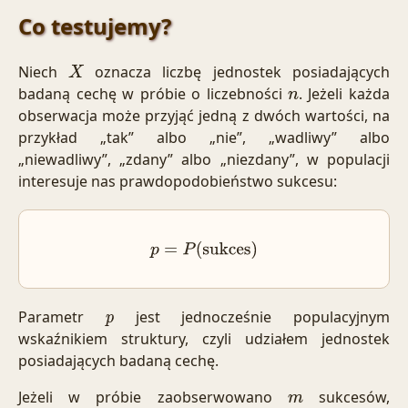
Co testujemy?
Niech
oznacza liczbę jednostek posiadających
X
badaną cechę w próbie o liczebności
. Jeżeli każda
n
obserwacja może przyjąć jedną z dwóch wartości, na
przykład „tak” albo „nie”, „wadliwy” albo
„niewadliwy”, „zdany” albo „niezdany”, w populacji
interesuje nas prawdopodobieństwo sukcesu:
p
=
P
(
sukces
)
Parametr
jest jednocześnie populacyjnym
p
wskaźnikiem struktury, czyli udziałem jednostek
posiadających badaną cechę.
Jeżeli w próbie zaobserwowano
sukcesów,
m